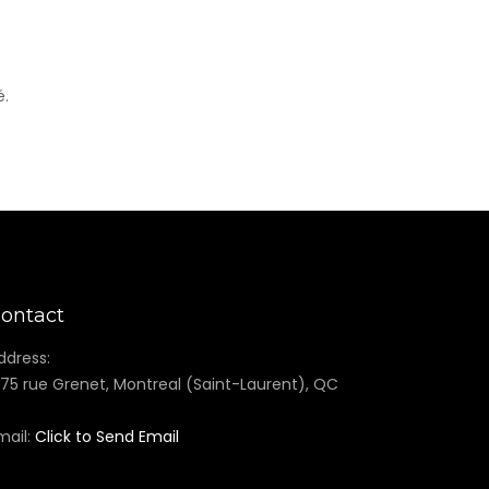
é.
ontact
ddress:
375 rue Grenet, Montreal (Saint-Laurent), QC
mail:
Click to Send Email