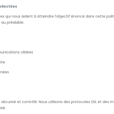
ollectées
s qui nous aident à atteindre l’objectif énoncé dans cette polit
au préalable.
unications ciblées
ite
nnées
curisé et contrôlé. Nous utilisons des protocoles SSL et des 
isé.