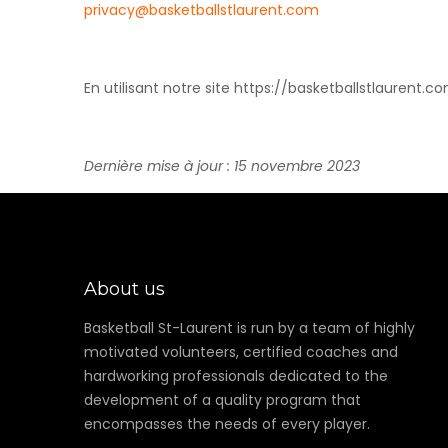
privacy@basketballstlaurent.com
En utilisant notre site https://basketballstlaurent.
Dernière mise à jour : 15 novembre 2023
About us
Basketball St-Laurent is run by a team of highly
motivated volunteers, certified coaches and
hardworking professionals dedicated to the
development of a quality program that
encompasses the needs of every player.