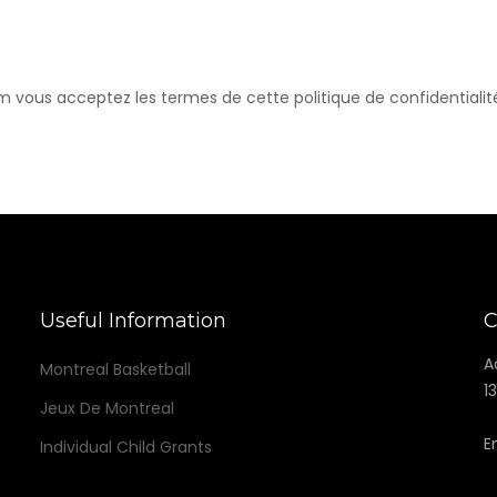
com vous acceptez les termes de cette politique de confidentialit
Useful Information
C
A
Montreal Basketball
1
Jeux De Montreal
E
Individual Child Grants